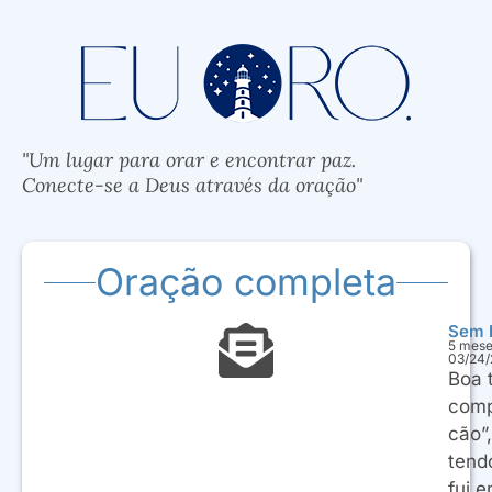
"Um lugar para orar e encontrar paz.
Conecte-se a Deus através da oração"
Oração completa
Sem 
5 mese
03/24
Boa 
comp
cão”
tend
fui 