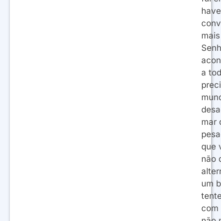
have
conv
mais
Senh
acon
a to
prec
mund
desa
mar 
pesa
que 
não 
alter
um b
tente
com 
não 