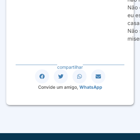
Não q
eu e
casa
Não 
mise
compartilhar
Convide um amigo,
WhatsApp