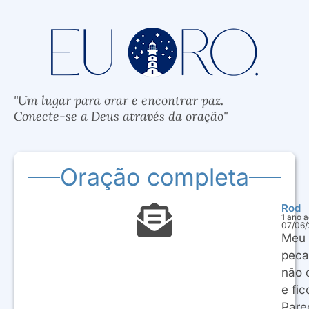
"Um lugar para orar e encontrar paz.
Conecte-se a Deus através da oração"
Oração completa
Rod
1 ano 
07/06
Meu 
peca
não c
e fi
Pare