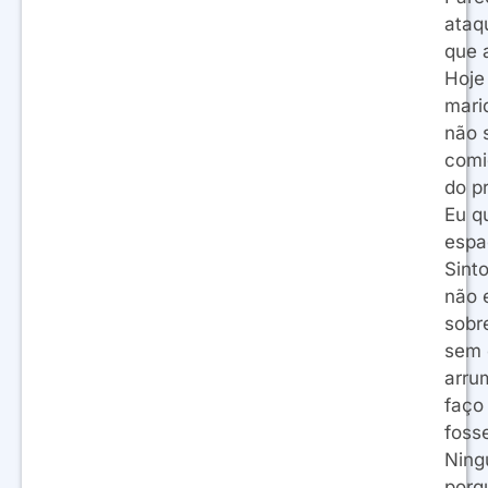
ataq
que 
Hoje
mari
não s
comi
do p
Eu q
espa
Sint
não 
sobr
sem 
arru
faço
foss
Ning
porq